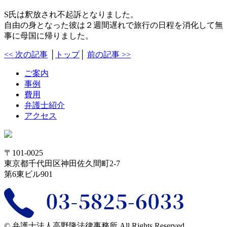
S氏は釈放され不起訴となりました。
自由の身となった彼は２週間遅れで旅行の日程を消化して無
事に母国に帰りました。
<< 次の記事
│
トップ
│
前の記事 >>
ご案内
事例
費用
弁護士紹介
アクセス
〒101-0025
東京都千代田区神田佐久間町2-7
第6東ビル901
©︎ 弁護士法人高野隆法律事務所 All Rights Reserved.