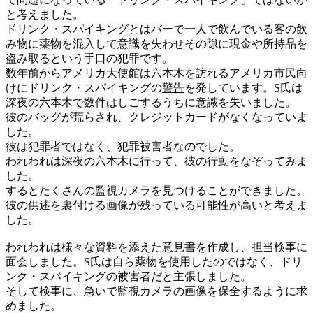
と考えました。
ドリンク・スパイキングとはバーで一人で飲んでいる客の飲
み物に薬物を混入して意識を失わせその隙に現金や所持品を
盗み取るという手口の犯罪です。
数年前からアメリカ大使館は六本木を訪れるアメリカ市民向
けにドリンク・スパイキングの
警告
を発しています。S氏は
深夜の六本木で数件はしごするうちに意識を失いました。
彼のバッグが荒らされ、クレジットカードがなくなっていま
した。
彼は犯罪者ではなく、犯罪被害者なのでした。
われわれは深夜の六本木に行って、彼の行動をなぞってみま
した。
するとたくさんの監視カメラを見つけることができました。
彼の供述を裏付ける画像が残っている可能性が高いと考えま
した。
われわれは様々な資料を添えた意見書を作成し、担当検事に
面会しました。S氏は自ら薬物を使用したのではなく、ドリ
ンク・スパイキングの被害者だと主張しました。
そして検事に、急いで監視カメラの画像を保全するように求
めました。