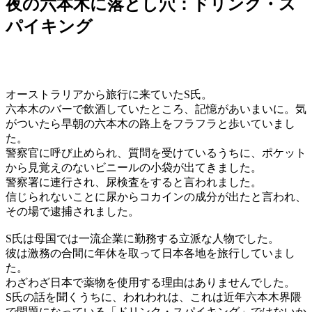
夜の六本木に落とし穴：ドリンク・ス
パイキング
オーストラリアから旅行に来ていたS氏。
六本木のバーで飲酒していたところ、記憶があいまいに。気
がついたら早朝の六本木の路上をフラフラと歩いていまし
た。
警察官に呼び止められ、質問を受けているうちに、ポケット
から見覚えのないビニールの小袋が出てきました。
警察署に連行され、尿検査をすると言われました。
信じられないことに尿からコカインの成分が出たと言われ、
その場で逮捕されました。
S氏は母国では一流企業に勤務する立派な人物でした。
彼は激務の合間に年休を取って日本各地を旅行していまし
た。
わざわざ日本で薬物を使用する理由はありませんでした。
S氏の話を聞くうちに、われわれは、これは近年六本木界隈
で問題になっている「ドリンク・スパイキング」ではないか