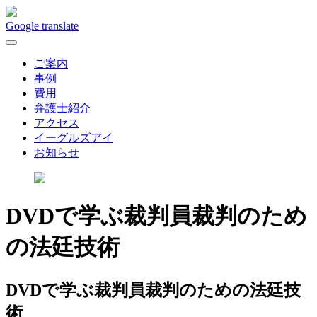
Google translate
開
く
ご案内
事例
費用
弁護士紹介
アクセス
イーグルズアイ
お知らせ
DVDで学ぶ裁判員裁判のため
の法廷技術
DVDで学ぶ裁判員裁判のための法廷技
術