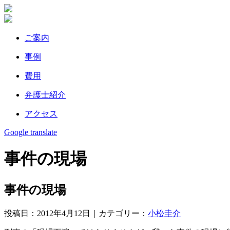
ご案内
事例
費⽤
弁護⼠紹介
アクセス
Google translate
事件の現場
事件の現場
投稿日：2012年4月12日｜カテゴリー：
小松圭介