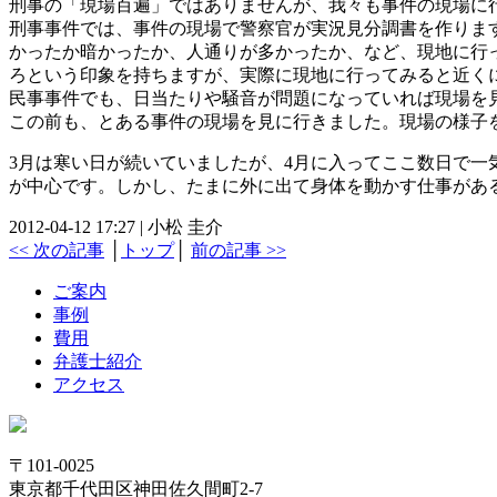
刑事の「現場百遍」ではありませんが、我々も事件の現場に
刑事事件では、事件の現場で警察官が実況見分調書を作りま
かったか暗かったか、人通りが多かったか、など、現地に行っ
ろという印象を持ちますが、実際に現地に行ってみると近く
民事事件でも、日当たりや騒音が問題になっていれば現場を
この前も、とある事件の現場を見に行きました。現場の様子
3月は寒い日が続いていましたが、4月に入ってここ数日で
が中心です。しかし、たまに外に出て身体を動かす仕事があ
2012-04-12 17:27 | 小松 圭介
<< 次の記事
│
トップ
│
前の記事 >>
ご案内
事例
費用
弁護士紹介
アクセス
〒101-0025
東京都千代田区神田佐久間町2-7