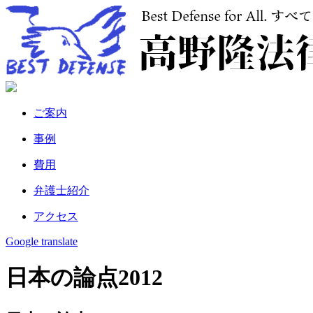
ご案内
事例
費⽤
弁護⼠紹介
アクセス
Google translate
日本の論点2012