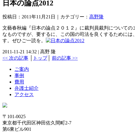
日本の論点2012
投稿日：2011年11月21日｜カテゴリー：
高野隆
文藝春秋編『日本の論点２０１２』に裁判員裁判についての
なものですが、要するに、この国の司法を良くするためには
す。ぜひご一読を。
2011-11-21 14:32 | 高野 隆
<< 次の記事
│
トップ
│
前の記事 >>
ご案内
事例
費用
弁護士紹介
アクセス
〒101-0025
東京都千代田区神田佐久間町2-7
第6東ビル901