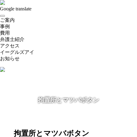
Google translate
開
ご案内
く
事例
費用
弁護士紹介
アクセス
イーグルズアイ
お知らせ
拘置所とマツバボタン
拘置所とマツバボタン