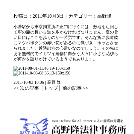
投稿日：2011年10月3日｜カテゴリー：
高野隆
小菅駅から東京拘置所の正門に行くには、敷地を迂回し
て塀の脇の長い歩道を歩かなければなりません。夏の暑
い日にはここを歩くのが一苦労です。そんな折に歩道脇
にマツバボタンの赤い花があるのに気づき、ホッとさせ
られました。近隣の方の心遣いなのでしょう。その先に
ある無機的でイカツイ建物に向かう人々に小さな花びら
が何かを語りかけているようでもあります。
2011-10-03 10:06 | 高野 隆
<< 次の記事
│
トップ
│
前の記事 >>