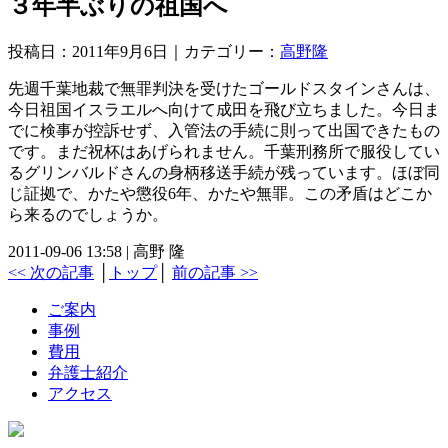
３年半ぶりの祖国へ
投稿日：2011年9月6日｜カテゴリー：
高野隆
先週千葉地裁で無罪判決を受けたゴールドスタインさんは、
今日祖国イスラエルへ向けて成田を飛び立ちました。今日ま
でに検事が控訴せず、入管法の手続に則って出国できたもの
です。まだ祝杯はあげられません。千葉刑務所で服役してい
るグリンバルドさんの身柄移送手続が残っています。ほぼ同
じ証拠で、かたや懲役6年、かたや無罪。この矛盾はどこか
ら来るのでしょうか。
2011-09-06 13:58 | 高野 隆
<< 次の記事
│
トップ
│
前の記事 >>
ご案内
事例
費用
弁護士紹介
アクセス