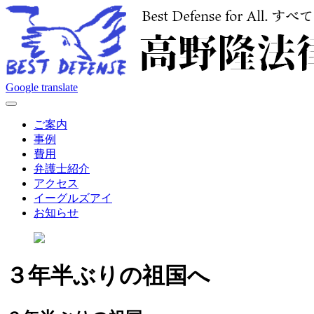
Google translate
開
く
ご案内
事例
費用
弁護士紹介
アクセス
イーグルズアイ
お知らせ
３年半ぶりの祖国へ